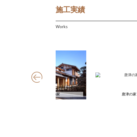
施工実績
Works
飯能の家
唐津の家